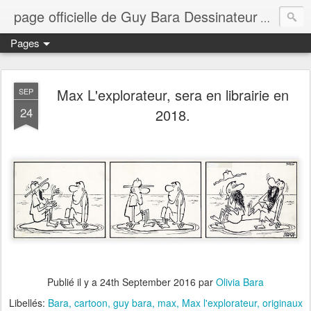
page officielle de Guy Bara Dessinateur
page offi
Pages
Max L'explorateur, sera en librairie en
SEP
24
2018.
Publié il y a
24th September 2016
par
Olivia Bara
Libellés:
Bara
cartoon
guy bara
max
Max l'explorateur
originaux