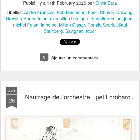
Publié il y a
11th February 2025
par
Olivia Bara
Libellés:
André François
Bob Blechman
bosc
Chaval
Drawing
Drawing Room; folon
exposition belgique
fondation Folon
jean-
michel Folon
la hulpe
Milton Glaser
Ronald Searle
Saul
Steinberg
Savignac
topor
0
Ajouter un commentaire
JAN
Naufrage de l'orchestre.. petit crobard
26