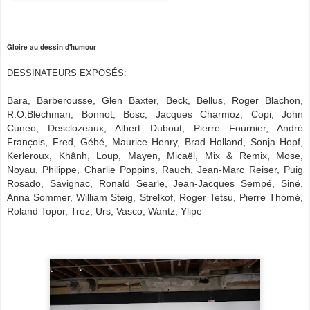
Gloire au dessin d'humour
DESSINATEURS EXPOSÉS:
Bara, Barberousse, Glen Baxter, Beck, Bellus, Roger Blachon,
R.O.Blechman, Bonnot, Bosc, Jacques Charmoz, Copi, John
Cuneo, Desclozeaux, Albert Dubout, Pierre Fournier, André
François, Fred, Gébé, Maurice Henry, Brad Holland, Sonja Hopf,
Kerleroux, Khânh, Loup, Mayen, Micaël, Mix & Remix, Mose,
Noyau, Philippe, Charlie Poppins, Rauch, Jean-Marc Reiser, Puig
Rosado, Savignac, Ronald Searle, Jean-Jacques Sempé, Siné,
Anna Sommer, William Steig, Strelkof, Roger Tetsu, Pierre Thomé,
Roland Topor, Trez, Urs, Vasco, Wantz, Ylipe