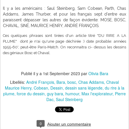
Il y a les américains : Saul Steinberg, Sam Cobean, Parth, Chas
Addams, James Thurber, et pour les français sept d'entre eux
paraissent dépasser les autres de façon évidente:
MOSE, BOSC,
CHAVAL, SINÉ, MAURICE HENRY, ANDRÉ FRANÇOIS.
Ces quelques phrases sont tirées d'un article titré "DU RIRE A LA
PLUME" dont je n'ai qu'une page déchirée :) date probable: années
1955-60', peut-être Paris-Match. On reconnaitra ci- dessus les dessins
des géniaux Bosc et Chaval.
Publié il y a
1st September 2023
par
Olivia Bara
Libellés:
André François
Bara
bosc
Chas Addams
Chaval
Maurice Henry
Cobean
Dessin
dessin sans légende
du rire à la
plume
force du dessin
guy bara
humour
Max l'explorateur
Pierre
Dac
Saul Steinberg
0
Ajouter un commentaire