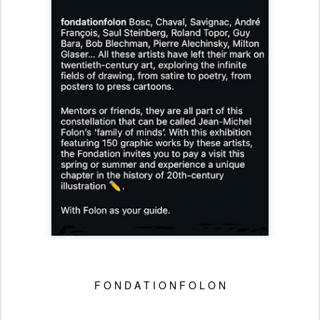
F O N D A T I O N F O L O N