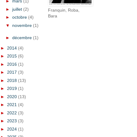
►
mars
(1)
►
juillet
(2)
Franquin, Roba,
Bara
►
octobre
(4)
▼
novembre
(1)
►
décembre
(1)
►
2014
(4)
►
2015
(6)
►
2016
(1)
►
2017
(3)
►
2018
(13)
►
2019
(1)
►
2020
(13)
►
2021
(4)
►
2022
(3)
►
2023
(3)
►
2024
(1)