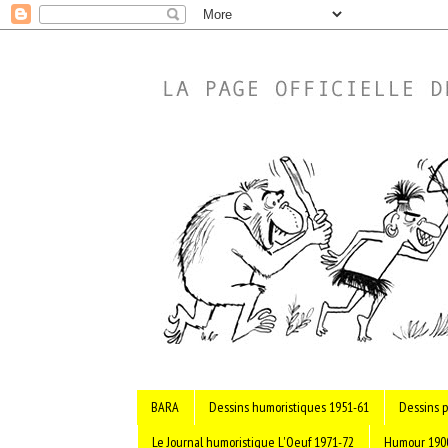
BARA
Dessins humoristiques 1951-61
Dessins p
Le Journal humoristique L'Oeuf 1971-72
Humour 190