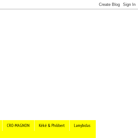
CRO-MAGNON
Kéké & Philibert
Lamybidas