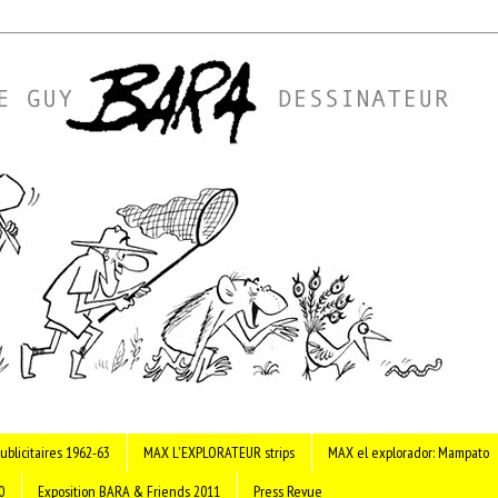
ublicitaires 1962-63
MAX L'EXPLORATEUR strips
MAX el explorador: Mampato
0
Exposition BARA & Friends 2011
Press Revue