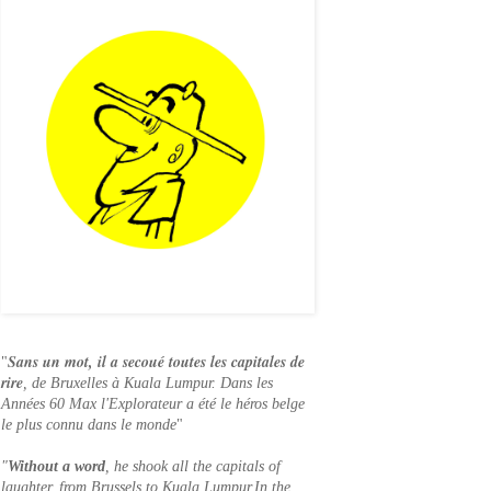
Sans un mo
t, il a secoué toutes les capitales de
"
rire
, de Bruxelles à Kuala Lumpur. Dans les
Années 60 Max l'Explorateur a été le héros belge
le plus connu dans le monde
"
"
Without a word
, he shook all the capitals of
laughter, from Brussels to Kuala Lumpur.In the