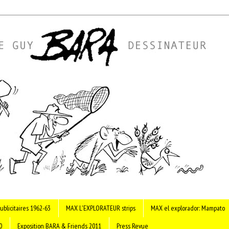
ublicitaires 1962-63
MAX L'EXPLORATEUR strips
MAX el explorador: Mampato
0
Exposition BARA & Friends 2011
Press Revue