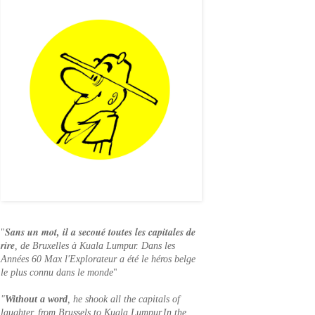
Sans un mo
t, il a secoué toutes les capitales de
"
rire
, de Bruxelles à Kuala Lumpur. Dans les
Années 60 Max l'Explorateur a été le héros belge
le plus connu dans le monde
"
"
Without a word
, he shook all the capitals of
laughter, from Brussels to Kuala Lumpur.In the