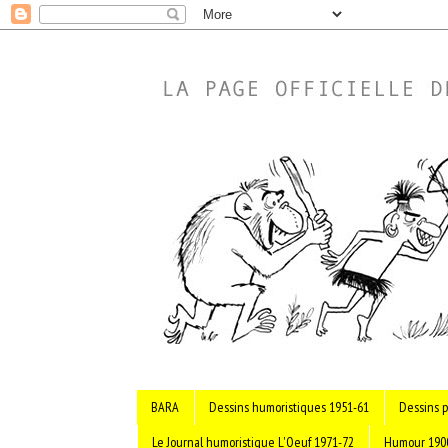
BARA
Dessins humoristiques 1951-61
Dessins p
Le Journal humoristique L'Oeuf 1971-72
Humour 190