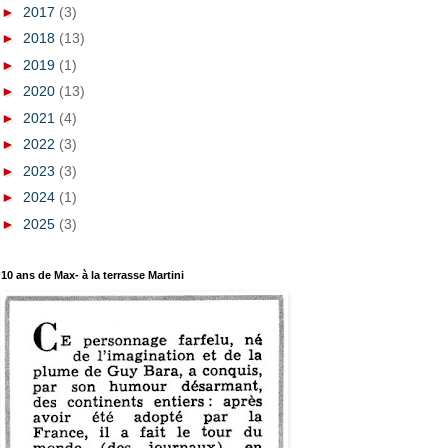
►
2017
(3)
►
2018
(13)
►
2019
(1)
►
2020
(13)
►
2021
(4)
►
2022
(3)
►
2023
(3)
►
2024
(1)
►
2025
(3)
10 ans de Max- à la terrasse Martini