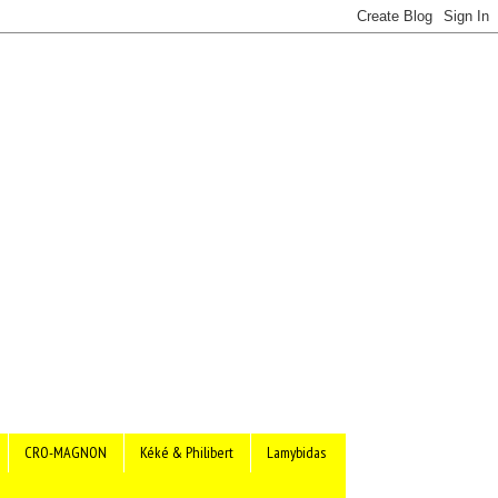
CRO-MAGNON
Kéké & Philibert
Lamybidas